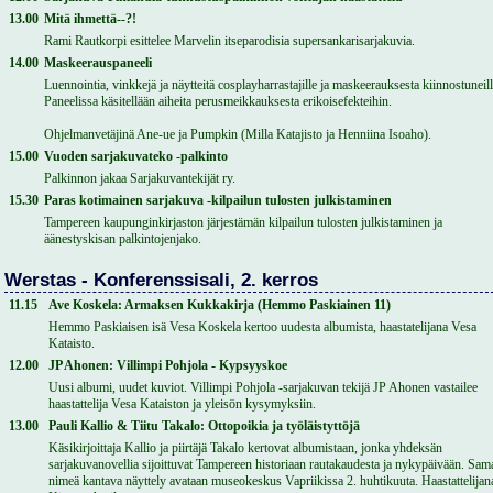
13.00
Mitä ihmettä--?!
Rami Rautkorpi esittelee Marvelin itseparodisia supersankarisarjakuvia.
14.00
Maskeerauspaneeli
Luennointia, vinkkejä ja näytteitä cosplayharrastajille ja maskeerauksesta kiinnostuneill
Paneelissa käsitellään aiheita perusmeikkauksesta erikoisefekteihin.
Ohjelmanvetäjinä Ane-ue ja Pumpkin (Milla Katajisto ja Henniina Isoaho).
15.00
Vuoden sarjakuvateko -palkinto
Palkinnon jakaa Sarjakuvantekijät ry.
15.30
Paras kotimainen sarjakuva -kilpailun tulosten julkistaminen
Tampereen kaupunginkirjaston järjestämän kilpailun tulosten julkistaminen ja
äänestyskisan palkintojenjako.
Werstas - Konferenssisali, 2. kerros
11.15
Ave Koskela: Armaksen Kukkakirja (Hemmo Paskiainen 11)
Hemmo Paskiaisen isä Vesa Koskela kertoo uudesta albumista, haastatelijana Vesa
Kataisto.
12.00
JP Ahonen: Villimpi Pohjola - Kypsyyskoe
Uusi albumi, uudet kuviot. Villimpi Pohjola -sarjakuvan tekijä JP Ahonen vastailee
haastattelija Vesa Kataiston ja yleisön kysymyksiin.
13.00
Pauli Kallio & Tiitu Takalo: Ottopoikia ja työläistyttöjä
Käsikirjoittaja Kallio ja piirtäjä Takalo kertovat albumistaan, jonka yhdeksän
sarjakuvanovellia sijoittuvat Tampereen historiaan rautakaudesta ja nykypäivään. Sam
nimeä kantava näyttely avataan museokeskus Vapriikissa 2. huhtikuuta. Haastattelijan