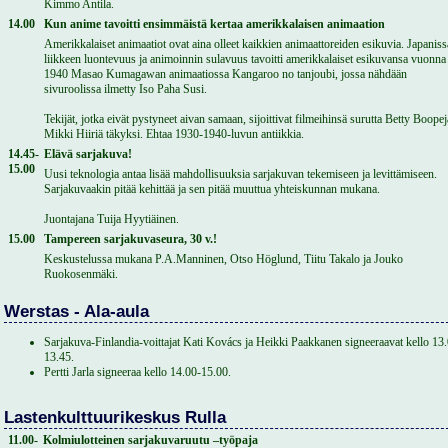
Kimmo Antila.
14.00
Kun anime tavoitti ensimmäistä kertaa amerikkalaisen animaation
Amerikkalaiset animaatiot ovat aina olleet kaikkien animaattoreiden esikuvia. Japaniss
liikkeen luontevuus ja animoinnin sulavuus tavoitti amerikkalaiset esikuvansa vuonna
1940 Masao Kumagawan animaatiossa Kangaroo no tanjoubi, jossa nähdään
sivuroolissa ilmetty Iso Paha Susi.
Tekijät, jotka eivät pystyneet aivan samaan, sijoittivat filmeihinsä surutta Betty Boopej
Mikki Hiiriä täkyksi. Ehtaa 1930-1940-luvun antiikkia.
14.45-
Elävä sarjakuva!
15.00
Uusi teknologia antaa lisää mahdollisuuksia sarjakuvan tekemiseen ja levittämiseen.
Sarjakuvaakin pitää kehittää ja sen pitää muuttua yhteiskunnan mukana.
Juontajana Tuija Hyytiäinen.
15.00
Tampereen sarjakuvaseura, 30 v.!
Keskustelussa mukana P.A.Manninen, Otso Höglund, Tiitu Takalo ja Jouko
Ruokosenmäki.
Werstas - Ala-aula
Sarjakuva-Finlandia-voittajat Kati Kovács ja Heikki Paakkanen signeeraavat kello 13
13.45.
Pertti Jarla signeeraa kello 14.00-15.00.
Lastenkulttuurikeskus Rulla
11.00-
Kolmiulotteinen sarjakuvaruutu –työpaja