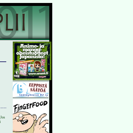
(Jos
i