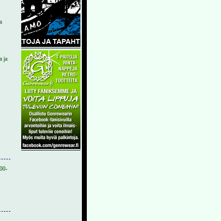
a
a ja
.00-