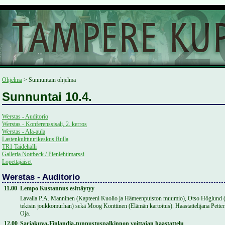
Ohjelma
> Sunnuntain ohjelma
Sunnuntai 10.4.
Werstas - Auditorio
Werstas - Konferenssisali, 2. kerros
Werstas - Ala-aula
Lastenkulttuurikeskus Rulla
TR1 Taidehalli
Galleria Nottbeck / Pienlehtimarssi
Lopettajaiset
Werstas - Auditorio
11.00
Lempo Kustannus esittäytyy
Lavalla P.A. Manninen (Kapteeni Kuolio ja Hämeenpuiston muumio), Otso Höglund 
tekisin joukkomurhan) sekä Moog Konttinen (Elämän kartoitus). Haastattelijana Petter
Oja.
12.00
Sarjakuva-Finlandia-tunnustuspalkinnon voittajan haastattelu