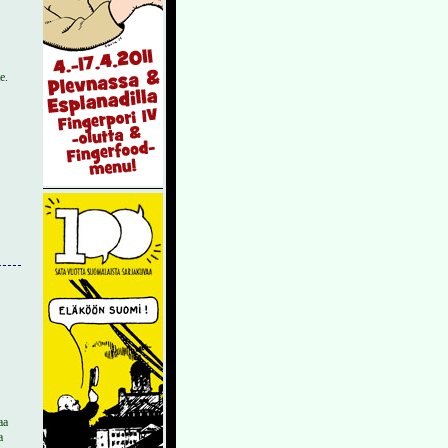
e.
aa
a